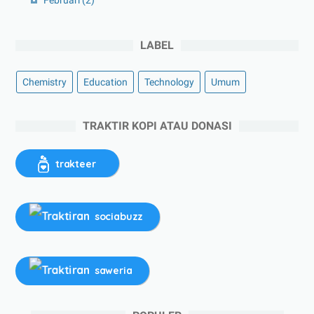
LABEL
Chemistry
Education
Technology
Umum
TRAKTIR KOPI ATAU DONASI
trakteer
sociabuzz
saweria