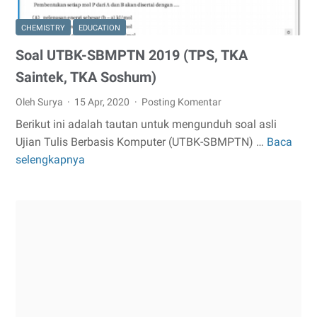
CHEMISTRY
EDUCATION
Soal UTBK-SBMPTN 2019 (TPS, TKA
Saintek, TKA Soshum)
Oleh Surya
15 Apr, 2020
Posting Komentar
Berikut ini adalah tautan untuk mengunduh soal asli
Ujian Tulis Berbasis Komputer (UTBK-SBMPTN) …
Baca
Soal
selengkapnya
UTBK-
SBMPTN
2019
(TPS,
TKA
Saintek,
TKA
Soshum)