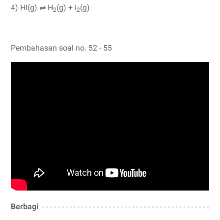
4) HI(g) ⇌ H
(g) + I
(g)
2
2
Pembahasan soal no. 52 - 55
Berbagi