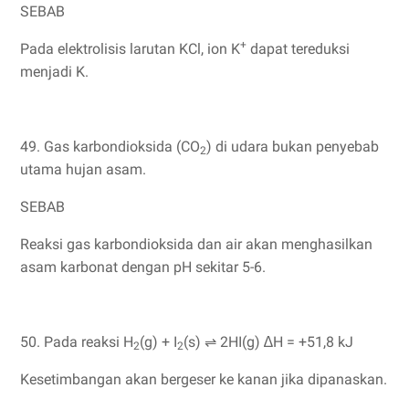
SEBAB
+
Pada elektrolisis larutan KCl, ion K
dapat tereduksi
menjadi K.
49. Gas karbondioksida (CO
) di udara bukan penyebab
2
utama hujan asam.
SEBAB
Reaksi gas karbondioksida dan air akan menghasilkan
asam karbonat dengan pH sekitar 5-6.
50. Pada reaksi H
(g) + I
(s) ⇌ 2HI(g) ∆H = +51,8 kJ
2
2
Kesetimbangan akan bergeser ke kanan jika dipanaskan.