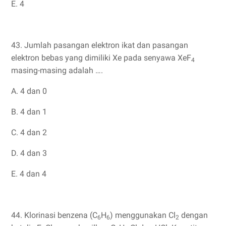
E. 4
43. Jumlah pasangan elektron ikat dan pasangan
elektron bebas yang dimiliki Xe pada senyawa XeF
4
masing-masing adalah ….
A. 4 dan 0
B. 4 dan 1
C. 4 dan 2
D. 4 dan 3
E. 4 dan 4
44. Klorinasi benzena (C
H
) menggunakan Cl
dengan
6
6
2