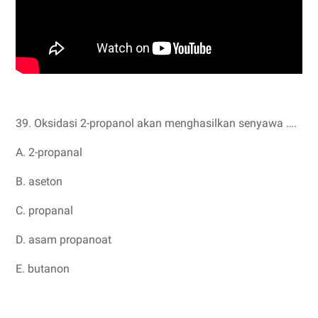
39. Oksidasi 2-propanol akan menghasilkan senyawa ….
A. 2-propanal
B. aseton
C. propanal
D. asam propanoat
E. butanon