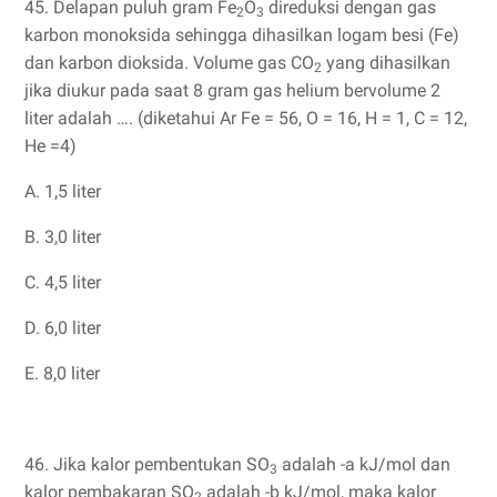
45. Delapan puluh gram Fe
O
direduksi dengan gas
2
3
karbon monoksida sehingga dihasilkan logam besi (Fe)
dan karbon dioksida. Volume gas CO
yang dihasilkan
2
jika diukur pada saat 8 gram gas helium bervolume 2
liter adalah …. (diketahui Ar Fe = 56, O = 16, H = 1, C = 12,
He =4)
A. 1,5 liter
B. 3,0 liter
C. 4,5 liter
D. 6,0 liter
E. 8,0 liter
46. Jika kalor pembentukan SO
adalah -a kJ/mol dan
3
kalor pembakaran SO
adalah -b kJ/mol, maka kalor
2