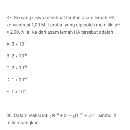
37. Seorang siswa membuat larutan asam lemah HA
konsentrasi 1,00 M. Larutan yang diperoleh memiliki pH
= 2,00. Nilai Ka dari asam lemah HA tersebut adalah ….
-1
A. 3 x 10
-6
B. 2 x 10
-5
C. 2 x 10
-4
D. 1 x 10
-3
E. 1 x 10
14
16
2
38. Dalam reaksi inti
N
+ X ➝
O
+
H
, simbol X
7
8
1
melambangkan ….