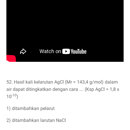
52. Hasil kali kelarutan AgCl (Mr = 143,4 g/mol) dalam
air dapat ditingkatkan dengan cara …. (Ksp AgCl = 1,8 x
-10
10
)
1) ditambahkan pelarut
2) ditambahkan larutan NaCl