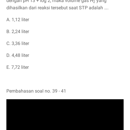
dengan pH 13 + log 2, maka volume gas H
yang
2
dihasilkan dari reaksi tersebut saat STP adalah ….
A. 1,12 liter
B. 2,24 liter
C. 3,36 liter
D. 4,48 liter
E. 7,72 liter
Pembahasan soal no. 39 - 41