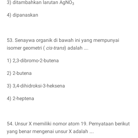
3) ditambahkan larutan AgNO
3
4) dipanaskan
53. Senaywa organik di bawah ini yang mempunyai
isomer geometri (
cis-trans
) adalah ….
1) 2,3-dibromo-2-butena
2) 2-butena
3) 3,4-dihidroksi-3-heksena
4) 2-heptena
54. Unsur X memiliki nomor atom 19. Pernyataan berikut
yang benar mengenai unsur X adalah ….