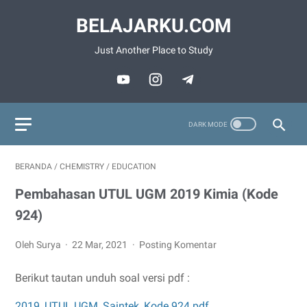
BELAJARKU.COM
Just Another Place to Study
BERANDA
/
CHEMISTRY
/
EDUCATION
Pembahasan UTUL UGM 2019 Kimia (Kode
924)
Oleh Surya
22 Mar, 2021
Posting Komentar
Berikut tautan unduh soal versi pdf :
2019_UTUL UGM_Saintek_Kode 924.pdf