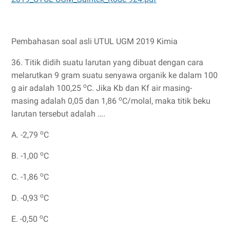
Pembahasan soal asli UTUL UGM 2019 Kimia
36. Titik didih suatu larutan yang dibuat dengan cara
melarutkan 9 gram suatu senyawa organik ke dalam 100
o
g air adalah 100,25
C. Jika Kb dan Kf air masing-
o
masing adalah 0,05 dan 1,86
C/molal, maka titik beku
larutan tersebut adalah ….
o
A. -2,79
C
o
B. -1,00
C
o
C. -1,86
C
o
D. -0,93
C
o
E. -0,50
C