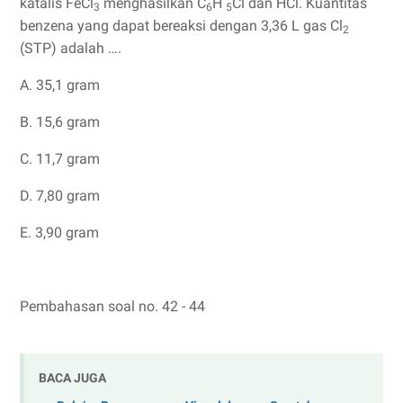
katalis FeCl
menghasilkan C
H
Cl dan HCl. Kuantitas
3
6
5
benzena yang dapat bereaksi dengan 3,36 L gas Cl
2
(STP) adalah ….
A. 35,1 gram
B. 15,6 gram
C. 11,7 gram
D. 7,80 gram
E. 3,90 gram
Pembahasan soal no. 42 - 44
BACA JUGA