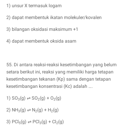
1) unsur X termasuk logam
2) dapat membentuk ikatan molekuler/kovalen
3) bilangan oksidasi maksimum +1
4) dapat membentuk oksida asam
55. Di antara reaksi-reaksi kesetimbangan yang belum
setara berikut ini, reaksi yang memiliki harga tetapan
kesetimbangan tekanan (Kp) sama dengan tetapan
kesetimbangan konsentrasi (Kc) adalah ….
1) SO
(g) ⇌ SO
(g) + O
(g)
3
2
2
2) NH
(g) ⇌ N
(g) + H
(g)
3
2
2
3) PCl
(g) ⇌ PCl
(g) + Cl
(g)
5
3
2