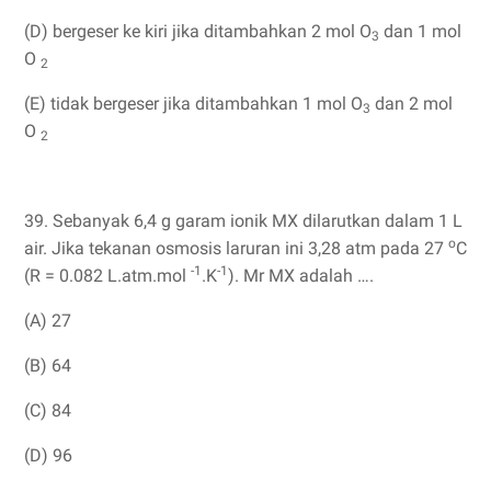
(D) bergeser ke kiri jika ditambahkan 2 mol O
dan 1 mol
3
O
2
(E) tidak bergeser jika ditambahkan 1 mol O
dan 2 mol
3
O
2
39. Sebanyak 6,4 g garam ionik MX dilarutkan dalam 1 L
o
air. Jika tekanan osmosis laruran ini 3,28 atm pada 27
C
-1
-1
(R = 0.082 L.atm.mol
.K
). Mr MX adalah ….
(A) 27
(B) 64
(C) 84
(D) 96