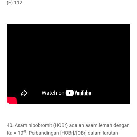
(E) 112
40. Asam hipobromit (HOBr) adalah asam lemah dengan
-9
Ka = 10
. Perbandingan [HOBr]/[OBr] dalam larutan