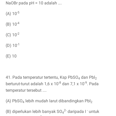
NaOBr pada pH = 10 adalah ….
-5
(A) 10
-4
(B) 10
-2
(C) 10
-1
(D) 10
(E) 10
41. Pada temperatur tertentu, Ksp PbSO
dan Pbl
4
2
-8
-9
berturut-turut adalah 1,6 x 10
dan 7,1 x 10
. Pada
temperatur tersebut ....
(A) PbSO
lebih mudah larut dibandingkan Pbl
4
2
2-
-
(B) diperlukan lebih banyak SO
daripada I
untuk
4