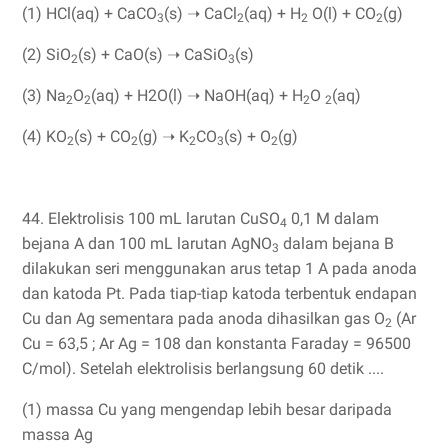
(1) HCl(aq) + CaCO
(s) ➝ CaCl
(aq) + H
O(l) + CO
(g)
3
2
2
2
(2) SiO
(s) + CaO(s) ➝ CaSiO
(s)
2
3
(3) Na
O
(aq) + H2O(l) ➝ NaOH(aq) + H
O
(aq)
2
2
2
2
(4) KO
(s) + CO
(g) ➝ K
CO
(s) + O
(g)
2
2
2
3
2
44. Elektrolisis 100 mL larutan CuSO
0,1 M dalam
4
bejana A dan 100 mL larutan AgNO
dalam bejana B
3
dilakukan seri menggunakan arus tetap 1 A pada anoda
dan katoda Pt. Pada tiap-tiap katoda terbentuk endapan
Cu dan Ag sementara pada anoda dihasilkan gas O
(Ar
2
Cu = 63,5 ; Ar Ag = 108 dan konstanta Faraday = 96500
C/mol). Setelah elektrolisis berlangsung 60 detik ....
(1) massa Cu yang mengendap lebih besar daripada
massa Ag