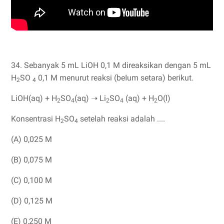
34. Sebanyak 5 mL LiOH 0,1 M direaksikan dengan 5 mL
H
SO
0,1 M menurut reaksi (beIum setara) berikut.
2
4
LiOH(aq) + H
SO
(aq) ➝ Li
SO
(aq) + H
O(l)
2
4
2
4
2
Konsentrasi H
SO
setelah reaksi adalah ....
2
4
(A) 0,025 M
(B) 0,075 M
(C) 0,100 M
(D) 0,125 M
(E) 0,250 M