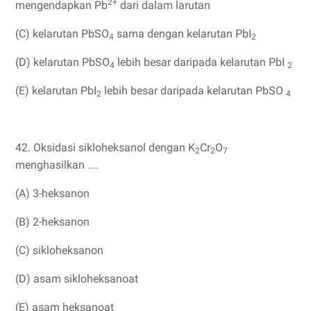
2+
mengendapkan Pb
dari dalam larutan
(C) kelarutan PbSO
sama dengan kelarutan PbI
4
2
(D) kelarutan PbSO
lebih besar daripada kelarutan PbI
4
2
(E) kelarutan PbI
lebih besar daripada kelarutan PbSO
2
4
42. Oksidasi sikloheksanol dengan K
Cr
O
2
2
7
menghasilkan ....
(A) 3-heksanon
(B) 2-heksanon
(C) sikloheksanon
(D) asam sikloheksanoat
(E) asam heksanoat