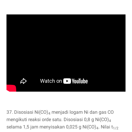
37. Disosiasi Ni(CO)
menjadi logam Ni dan gas CO
4
mengikuti reaksi orde satu. Disosiasi 0,8 g Ni(CO)
4
selama 1,5 jam menyisakan 0,025 g Ni(CO)
. Nilai t
4
1/2