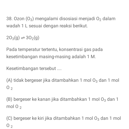
38. Ozon (O
) mengalami disosiasi menjadi O
dalam
3
2
wadah 1 L sesuai dengan reaksi berikut.
2O
(g) ⇌ 3O
(g)
3
2
Pada temperatur tertentu, konsentrasi gas pada
kesetimbangan masing-masing adalah 1 M.
Kesetimbangan tersebut ....
(A) tidak bergeser jika ditambahkan 1 mol O
dan 1 mol
3
O
2
(B) bergeser ke kanan jika ditambahkan 1 moI O
dan 1
3
mol O
2
(C) bergeser ke kiri jika ditambahkan 1 mol O
dan 1 mol
3
O
2