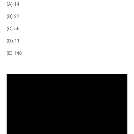
(A) 14
(B) 27
(C) 56
(D) 11
(E) 148