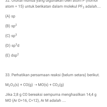
32. Orbital hibrida yang digunakan oleh atom P (nomor
atom = 15) untuk berikatan dalam molekul PF
adalah....
3
(A) sp
2
(B) sp
3
(C) sp
3
(D) sp
d
2
(E) dsp
33. Perhatikan persamaan reaksi (belum setara) berikut.
M
O
(s) + CO(g) ➝ MO(s) + CO
(g)
2
3
2
Jika 2,8 g CO bereaksi sempurna menghasilkan 14,4 g
MO (Ar O=16, C=12), Ar M adalah ....