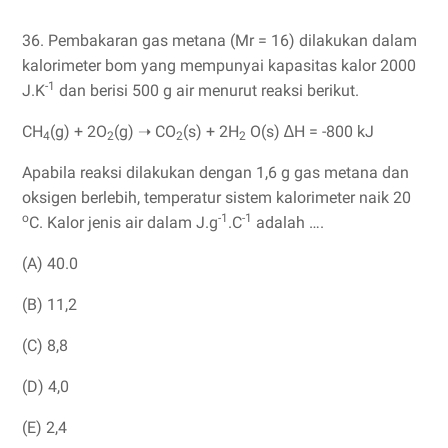
36. Pembakaran gas metana (Mr = 16) dilakukan dalam
kalorimeter bom yang mempunyai kapasitas kalor 2000
-1
J.K
dan berisi 500 g air menurut reaksi berikut.
CH
(g) + 2O
(g) ➝ CO
(s) + 2H
O(s) ∆H = -800 kJ
4
2
2
2
Apabila reaksi dilakukan dengan 1,6 g gas metana dan
oksigen berlebih, temperatur sistem kalorimeter naik 20
o
-1
-1
C. Kalor jenis air dalam J.g
.C
adalah ….
(A) 40.0
(B) 11,2
(C) 8,8
(D) 4,0
(E) 2,4