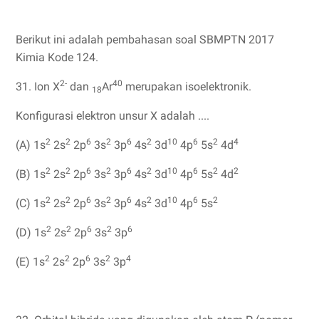
Berikut ini adalah pembahasan soal SBMPTN 2017
Kimia Kode 124.
2-
40
31. Ion X
dan
Ar
merupakan isoelektronik.
18
Konfigurasi elektron unsur X adalah ....
2
2
6
2
6
2
10
6
2
4
(A) 1s
2s
2p
3s
3p
4s
3d
4p
5s
4d
2
2
6
2
6
2
10
6
2
2
(B) 1s
2s
2p
3s
3p
4s
3d
4p
5s
4d
2
2
6
2
6
2
10
6
2
(C) 1s
2s
2p
3s
3p
4s
3d
4p
5s
2
2
6
2
6
(D) 1s
2s
2p
3s
3p
2
2
6
2
4
(E) 1s
2s
2p
3s
3p