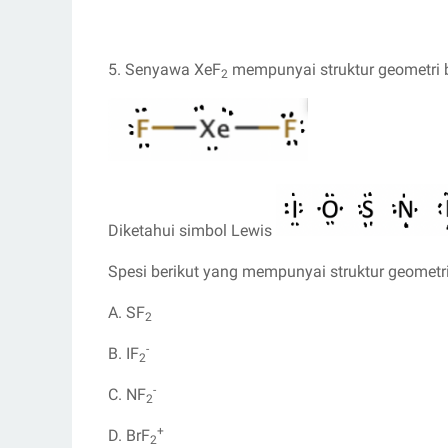
5. Senyawa XeF
mempunyai struktur geometri b
2
Diketahui simbol Lewis
Spesi berikut yang mempunyai struktur geomet
A. SF
2
-
B. IF
2
-
C. NF
2
+
D. BrF
2