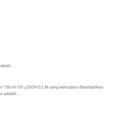
dalah ….
an 150 ml CH
COOH 0,2 M yang kemudian ditambahkan
3
r adalah ….