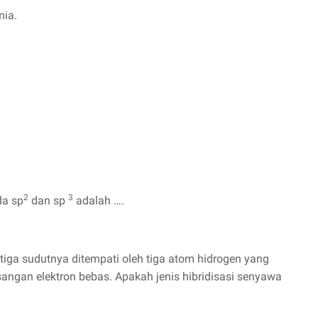
mia.
2
3
da sp
dan sp
adalah ….
tiga sudutnya ditempati oleh tiga atom hidrogen yang
angan elektron bebas. Apakah jenis hibridisasi senyawa