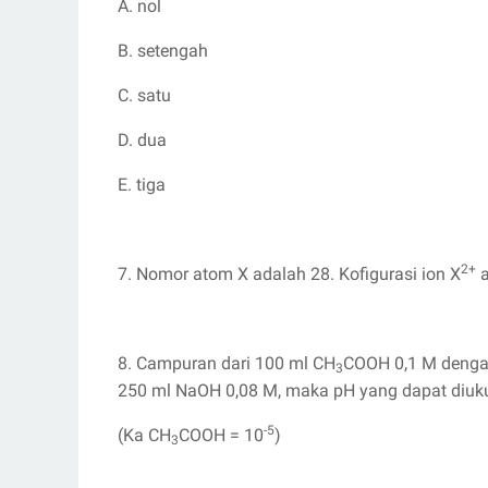
A. nol
B. setengah
C. satu
D. dua
E. tiga
2+
7. Nomor atom X adalah 28. Kofigurasi ion X
a
8. Campuran dari 100 ml CH
COOH 0,1 M deng
3
250 ml NaOH 0,08 M, maka pH yang dapat diuku
-5
(Ka CH
COOH = 10
)
3