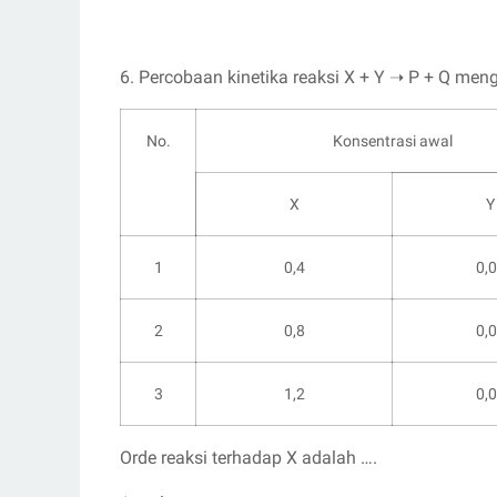
6. Percobaan kinetika reaksi X + Y ➝ P + Q men
No.
Konsentrasi awal
X
Y
1
0,4
0,
2
0,8
0,
3
1,2
0,
Orde reaksi terhadap X adalah ….