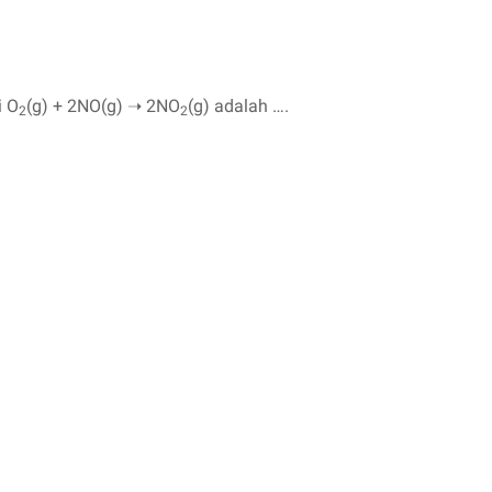
i O
(g) + 2NO(g) ➝ 2NO
(g) adalah ….
2
2