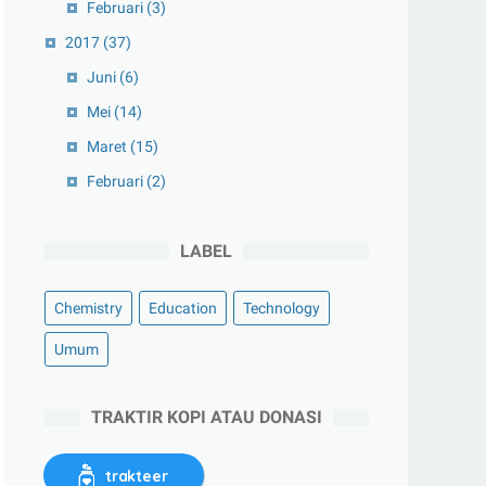
Februari
(3)
2017
(37)
Juni
(6)
Mei
(14)
Maret
(15)
Februari
(2)
LABEL
Chemistry
Education
Technology
Umum
TRAKTIR KOPI ATAU DONASI
trakteer