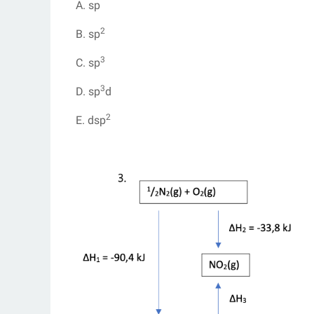
A. sp
2
B. sp
3
C. sp
3
D. sp
d
2
E. dsp