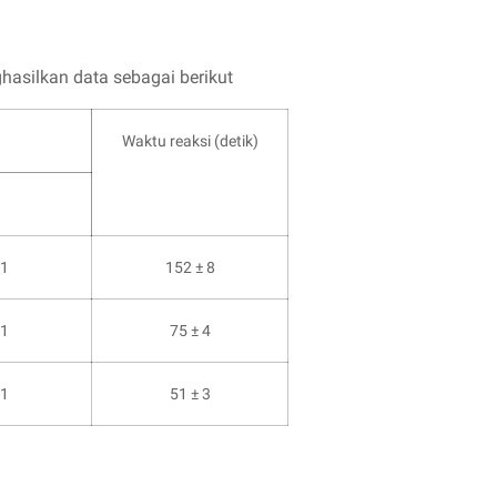
ghasilkan data sebagai berikut
Waktu reaksi (detik)
01
152 ± 8
01
75 ± 4
01
51 ± 3