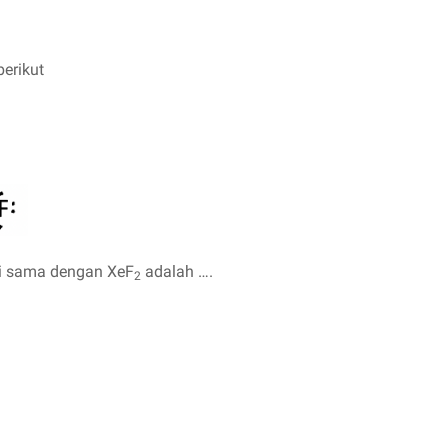
erikut
ri sama dengan XeF
adalah ….
2