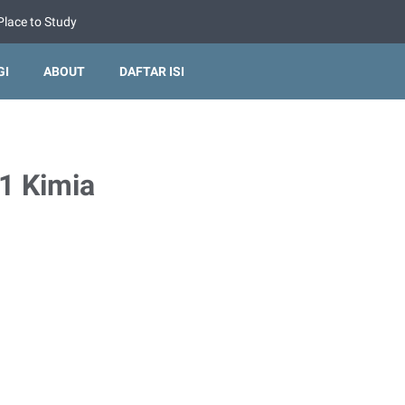
Place to Study
GI
ABOUT
DAFTAR ISI
1 Kimia